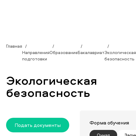
Главная
Направления
Образование
Бакалавриат
Экологическая
подготовки
безопасность
Экологическая
безопасность
Форма обучения
Подать документы
Очная
Заоч