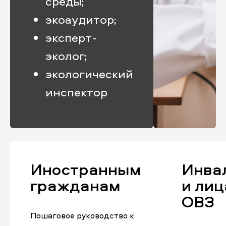
среды;
экоаудитор;
эксперт-
эколог;
экологический
инспектор
Иностранным
Инва
гражданам
и лиц
ОВЗ
Пошаговое руководство к