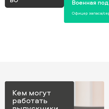
ВО
Военная под
Офицер запаса/се
Кем могут
работать
выпускники