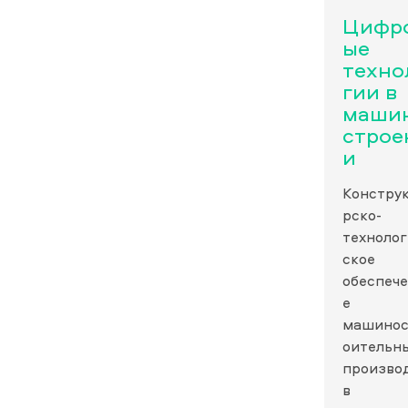
Цифр
ые
техно
гии в
маши
строе
и
Констру
рско-
технолог
ское
обеспеч
е
машинос
оительн
произво
в