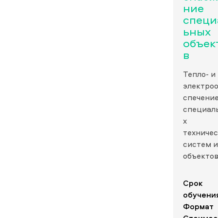
ние
специ
ьных
объек
в
Тепло- и
электро
спечени
специал
х
техничес
систем и
объекто
Срок
обучени
Формат