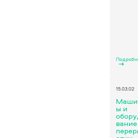
Подробн
15.03.02
Маши
ы и
обору
вание
перер