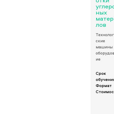
отки
углер
ных
матер
лов
Технолог
ские
машины 
оборудо
ие
Срок
обучени
Формат
Стоимос