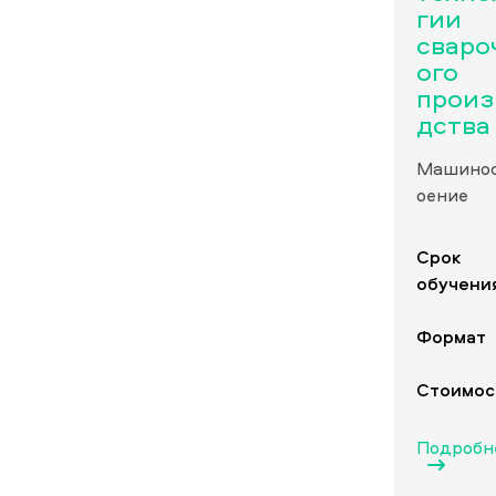
гии
сваро
ого
произ
дства
Машино
оение
Срок
обучени
Формат
Стоимос
Подробн