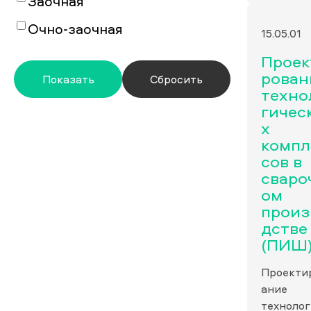
Заочная
Очно-заочная
15.05.01
Проек
рован
техно
гичес
х
компл
сов в
сваро
ом
произ
дстве
(ПИШ
Проекти
ание
технолог