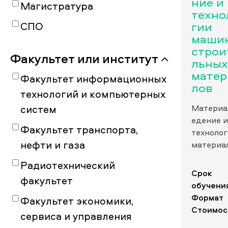
ние и
Магистратура
техно
гии
СПО
маши
строи
Факультет или институт
льных
матер
Факультет информационных
лов
технологий и компьютерных
систем
Материа
едение и
Факультет транспорта,
техноло
нефти и газа
материа
Радиотехнический
Срок
факультет
обучени
Формат
Факультет экономики,
Стоимос
сервиса и управления