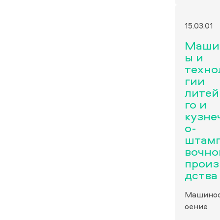
15.03.01
Маши
ы и
техно
гии
литей
го и
кузне
о-
штам
вочно
произ
дства
Машино
оение